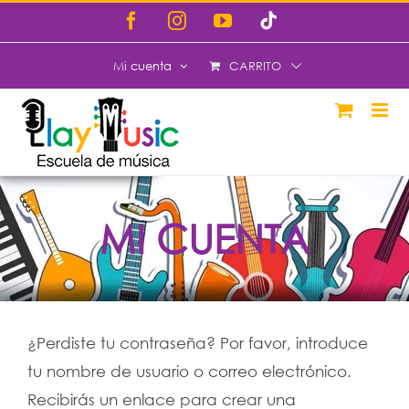
Saltar
Facebook
Instagram
YouTube
Tiktok
al
CARRITO
Mi cuenta
contenido
MI CUENTA
¿Perdiste tu contraseña? Por favor, introduce
tu nombre de usuario o correo electrónico.
Recibirás un enlace para crear una