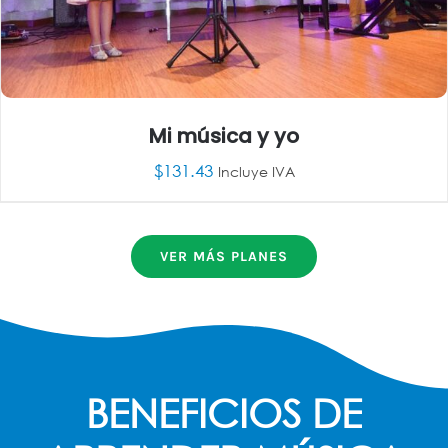
Mi música y yo
$
131.43
Incluye IVA
AÑADIR AL CARRITO
/
DETALLES
VER MÁS PLANES
BENEFICIOS DE