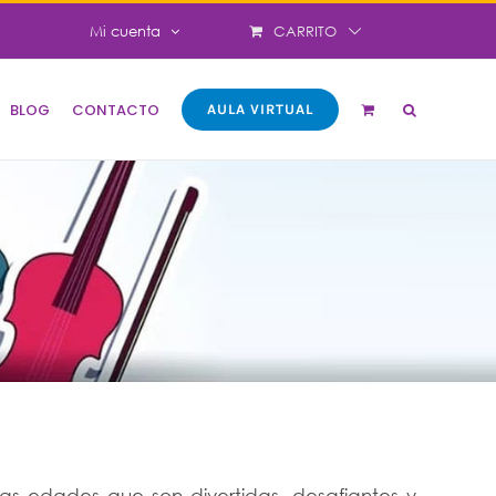
CARRITO
Mi cuenta
BLOG
CONTACTO
AULA VIRTUAL
as edades que son divertidas, desafiantes y