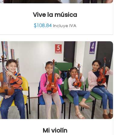
Vive la música
$
108.84
Incluye IVA
AÑADIR AL CARRITO
/
DETALLES
Mi violín