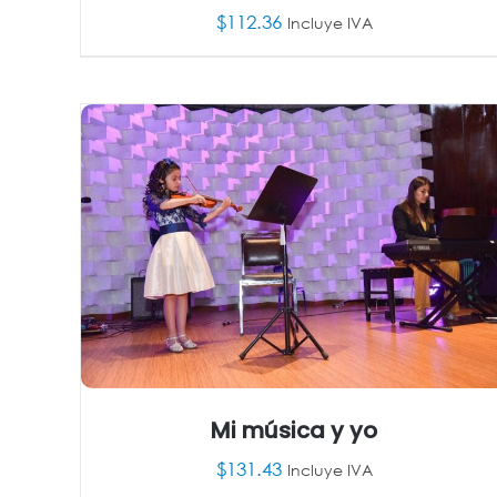
$
112.36
Incluye IVA
AÑADIR AL CARRITO
/
DETALLES
Mi música y yo
$
131.43
Incluye IVA