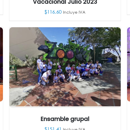
Vacacional Julio 2023
$
116.60
Incluye IVA
AÑADIR AL CARRITO
/
DETALLES
Ensamble grupal
$
151.41
Incluye IVA