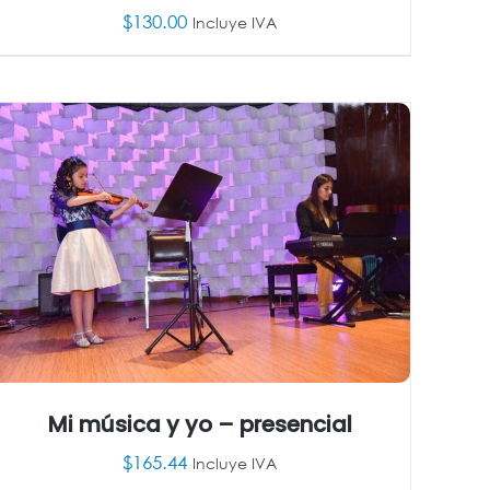
$
130.00
Incluye IVA
AÑADIR AL CARRITO
/
DETALLES
Mi música y yo – presencial
$
165.44
Incluye IVA