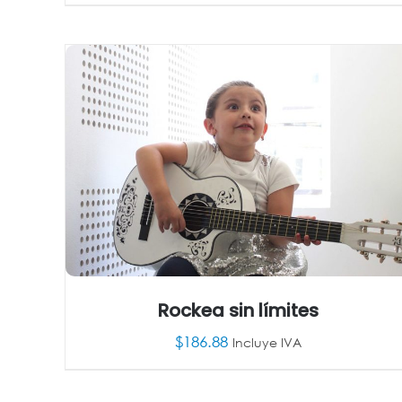
AÑADIR AL CARRITO
/
DETALLES
Rockea sin límites
$
186.88
Incluye IVA
AÑADIR AL CARRITO
/
DETALLES