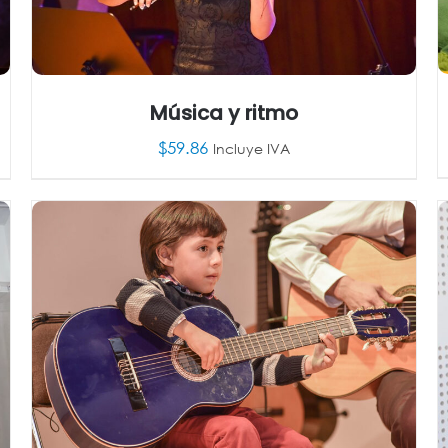
Música y ritmo
$
59.86
Incluye IVA
AÑADIR AL CARRITO
/
DETALLES