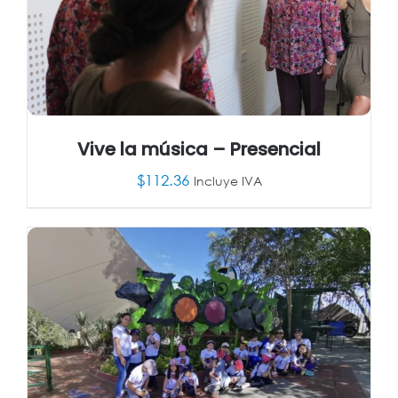
Vive la música – Presencial
$
112.36
Incluye IVA
AÑADIR AL CARRITO
/
DETALLES