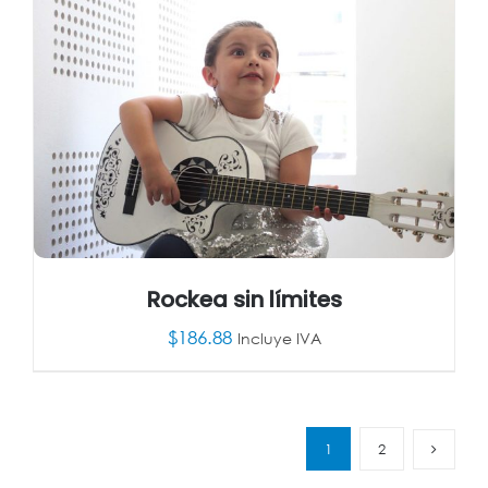
Rockea sin límites
$
186.88
Incluye IVA
AÑADIR AL CARRITO
/
DETALLES
1
2