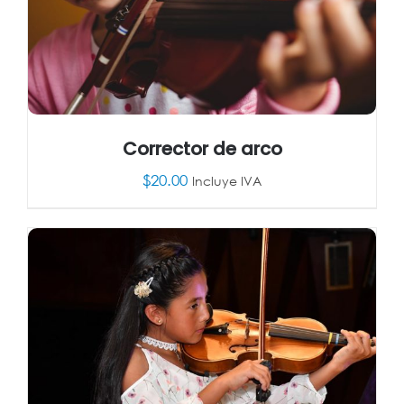
Corrector de arco
$
20.00
Incluye IVA
AÑADIR AL CARRITO
/
DETALLES