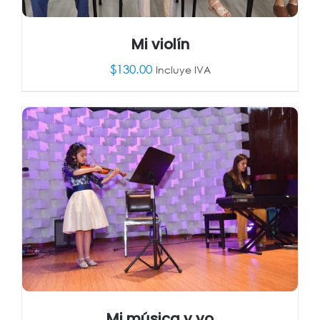
Mi violín
$
130.00
Incluye IVA
AÑADIR AL CARRITO
/
DETALLES
Mi música y yo