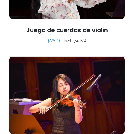
Juego de cuerdas de violín
$
28.00
Incluye IVA
AÑADIR AL CARRITO
/
DETALLES