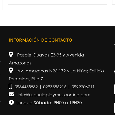
AÑADIR AL CARRITO
/
DETALLES
INFORMACIÓN DE CONTACTO
Pasaje Guayas E3-95 y Avenida
Amazonas
Av. Amazonas N26-179 y La Niña; Edificio
Torrealba, Piso 7
0984455589 | 0993586216 | 0999706711
info@escuelaplaymusiconline.com
Lunes a Sábado: 9H00 a 19H30