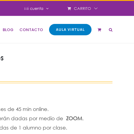
CARRITO
Mi cuenta
BLOG
CONTACTO
AULA VIRTUAL
s
ses de 45 min online.
 serán dadas por medio de
ZOOM
.
adas de 1 alumno por clase.