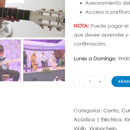
Asesoramiento del 
Acceso a partitura
NOTA:
Puede pagar el v
que desee aprender y e
confirmación.
Lunes a Domingo
: 9H00
AÑADI
Rockea
sin
límites
Categorías:
Canto
,
Cur
cantidad
Acústica | Eléctrica
,
Ki
Violín
,
Violonchelo