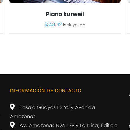
Piano kurweil
$
358.42
Incluye IVA
AÑADIR AL CARRITO
/
DETALLES
INFORMACIÓN DE CONTACTO
Pasaje Guayas E3-95 y Avenida
Amazonas
Av. Amazonas N26-179 y La Niña; Edificio