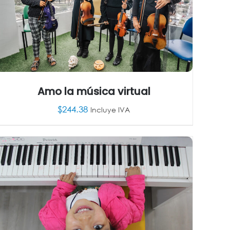
Amo la música virtual
$
244.38
Incluye IVA
AÑADIR AL CARRITO
/
DETALLES