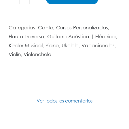
Amo
la
música
Categorías:
Canto
,
Cursos Personalizados
,
presencial
Flauta Traversa
,
Guitarra Acústica | Eléctrica
,
cantidad
Kinder Musical
,
Piano
,
Ukelele
,
Vacacionales
,
Violín
,
Violonchelo
Ver todos los comentarios