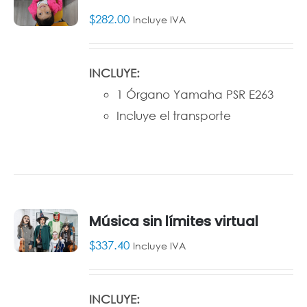
$
282.00
Incluye IVA
AÑADIR
AL
CARRITO
/
INCLUYE:
DETALLES
1 Órgano Yamaha PSR E263
Incluye el transporte
Música sin límites virtual
$
337.40
Incluye IVA
AÑADIR
AL
CARRITO
/
INCLUYE:
DETALLES