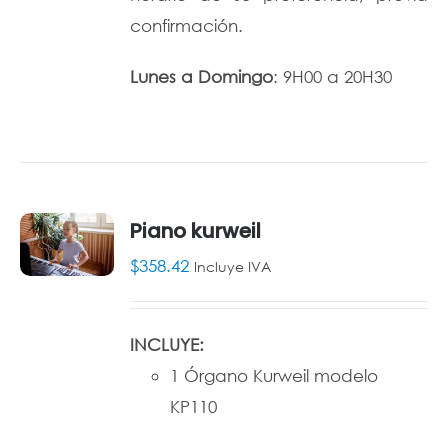
confirmación.
Lunes a Domingo
: 9H00 a 20H30
Piano kurweil
$
358.42
Incluye IVA
AÑADIR
AL
CARRITO
/
INCLUYE:
DETALLES
1 Órgano Kurweil modelo
KP110