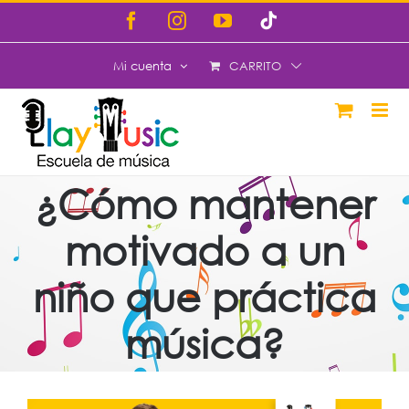
Saltar
Facebook
Instagram
YouTube
Tiktok
al
CARRITO
Mi cuenta
contenido
¿Cómo mantener
motivado a un
niño que práctica
música?