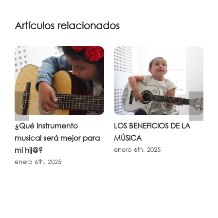
Artículos relacionados
¿Qué instrumento
LOS BENEFICIOS DE LA
¿
musical será mejor para
MÚSICA
m
mi hij@?
enero 6th, 2025
e
enero 6th, 2025